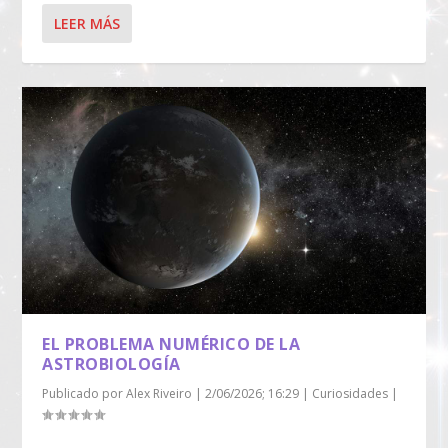
LEER MÁS
EL PROBLEMA NUMÉRICO DE LA
ASTROBIOLOGÍA
Publicado por
Alex Riveiro
|
2/06/2026; 16:29
|
Curiosidades
|