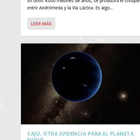
En unos 4.000 millones de años, se producirá el choque
entre Andrómeda y la Vía Láctea. Es algo...
LEER MÁS
CAJU, OTRA EVIDENCIA PARA EL PLANETA