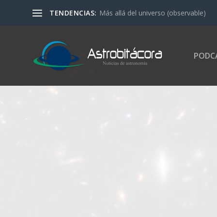
TENDENCIAS:
Más allá del universo (observable)
PODC