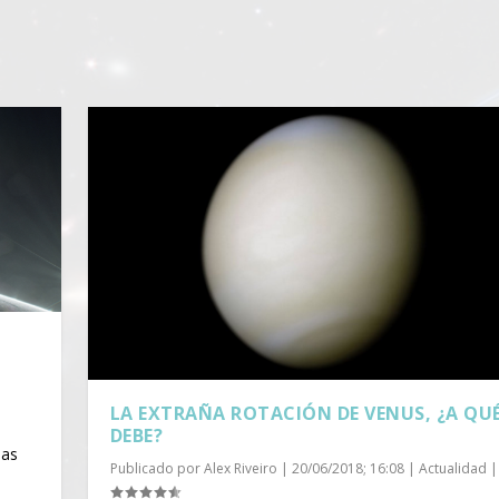
LA EXTRAÑA ROTACIÓN DE VENUS, ¿A QUÉ
DEBE?
las
Publicado por
Alex Riveiro
|
20/06/2018; 16:08
|
Actualidad
|