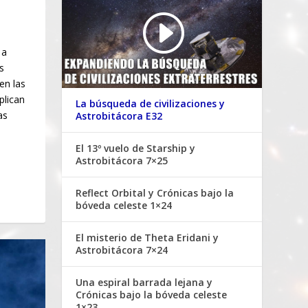
 a
s
 en las
plican
La búsqueda de civilizaciones y
as
Astrobitácora E32
El 13º vuelo de Starship y
Astrobitácora 7×25
Reflect Orbital y Crónicas bajo la
bóveda celeste 1×24
El misterio de Theta Eridani y
Astrobitácora 7×24
Una espiral barrada lejana y
Crónicas bajo la bóveda celeste
1×23