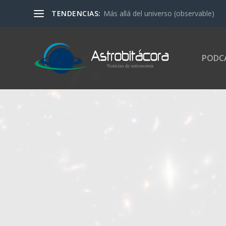
TENDENCIAS:
Más allá del universo (observable)
PODC