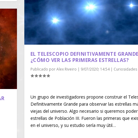
EL TELESCOPIO DEFINITIVAMENTE GRANDE
¿CÓMO VER LAS PRIMERAS ESTRELLAS?
Publicado por
Alex Riveiro
|
9/07/2020; 14:54
|
Curiosidades
Un grupo de investigadores propone construir el Tele
AR
Definitivamente Grande para observar las estrellas m
viejas del universo. Algo necesario si queremos poder 
|
estrellas de Población III. Fueron las primeras que exi
en el universo, y su estudio sería muy útil…