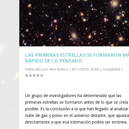
LAS PRIMERAS ESTRELLAS SE FORMARON M
RÁPIDO DE LO PENSADO
Publicado por
Alex Riveiro
|
6/11/2019; 20:02
|
Actualidad
|
Un grupo de investigadores ha determinado que las
primeras estrellas se formaron antes de lo que se creía
posible. Es la conclusión a la que han llegado al analiza
nube de gas y polvo en el universo distante, que apunt
directamente a que esa estimación podría ser errónea