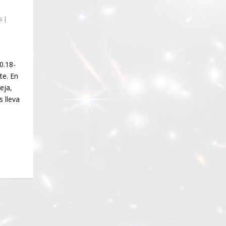
s
|
0.18-
te. En
eja,
s lleva