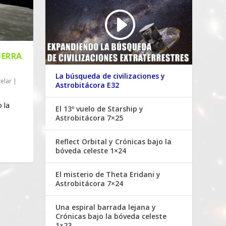
IERRA
La búsqueda de civilizaciones y
elar
|
Astrobitácora E32
 la
El 13º vuelo de Starship y
Astrobitácora 7×25
Reflect Orbital y Crónicas bajo la
bóveda celeste 1×24
El misterio de Theta Eridani y
Astrobitácora 7×24
Una espiral barrada lejana y
Crónicas bajo la bóveda celeste
1×23