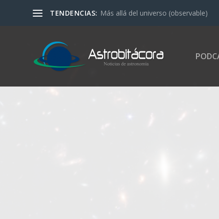
TENDENCIAS:
Más allá del universo (observable)
PODC