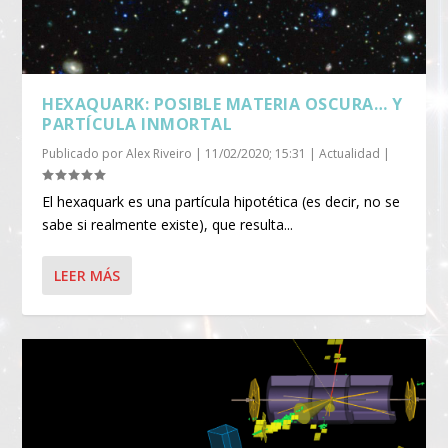
HEXAQUARK: POSIBLE MATERIA OSCURA… Y
PARTÍCULA INMORTAL
Publicado por
Alex Riveiro
|
11/02/2020; 15:31
|
Actualidad
|
El hexaquark es una partícula hipotética (es decir, no se
sabe si realmente existe), que resulta...
LEER MÁS