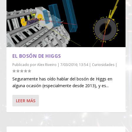
EL BOSÓN DE HIGGS
Publicado por
Alex Riveiro
|
7/03/2016; 13:54
|
Curiosidades
|
Seguramente has oído hablar del bosón de Higgs en
alguna ocasión (especialmente desde 2013), y es...
LEER MÁS