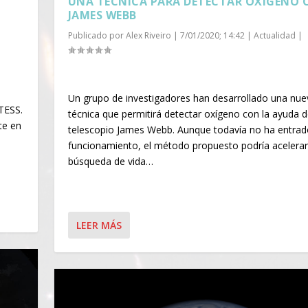
UNA TÉCNICA PARA DETECTAR OXÍGENO 
JAMES WEBB
Publicado por
Alex Riveiro
|
7/01/2020; 14:42
|
Actualidad
|
Un grupo de investigadores han desarrollado una nue
 TESS.
técnica que permitirá detectar oxígeno con la ayuda d
te en
telescopio James Webb. Aunque todavía no ha entrad
funcionamiento, el método propuesto podría acelerar
búsqueda de vida…
LEER MÁS