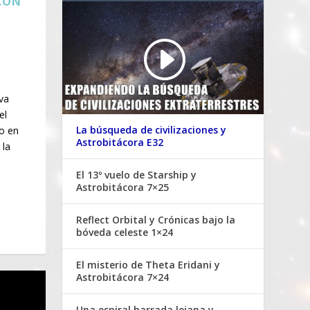
CON
va
el
La búsqueda de civilizaciones y
o en
Astrobitácora E32
 la
El 13º vuelo de Starship y
Astrobitácora 7×25
Reflect Orbital y Crónicas bajo la
bóveda celeste 1×24
El misterio de Theta Eridani y
Astrobitácora 7×24
Una espiral barrada lejana y