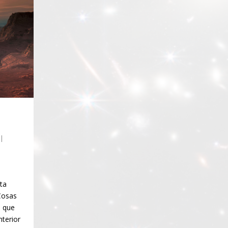
|
eta
 Cosas
l que
nterior