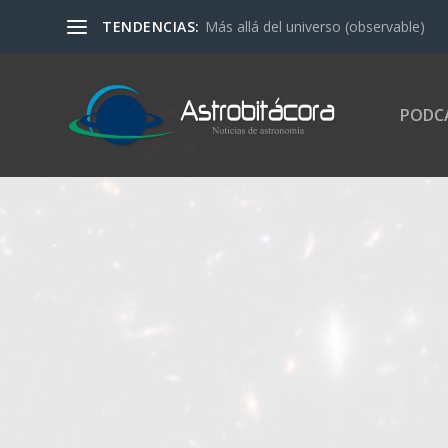
TENDENCIAS:
Más allá del universo (observable)
PODC