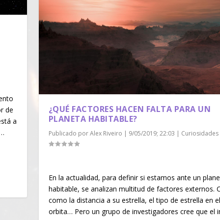
|
ento
¿QUÉ FACTORES HACEN FALTA PARA UN
r de
PLANETA HABITABLE?
está a
r…
Publicado por
Alex Riveiro
|
9/05/2019; 22:03
|
Curiosidades
En la actualidad, para definir si estamos ante un plan
habitable, se analizan multitud de factores externos.
como la distancia a su estrella, el tipo de estrella en e
orbita… Pero un grupo de investigadores cree que el i