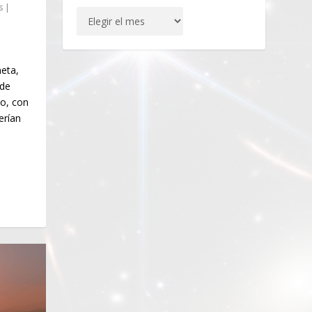
s
|
neta,
 de
to, con
erían