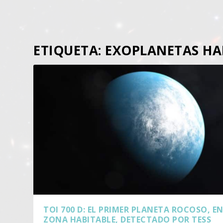
ETIQUETA:
EXOPLANETAS HA
TOI 700 D: EL PRIMER PLANETA ROCOSO, EN
ZONA HABITABLE, DETECTADO POR TESS