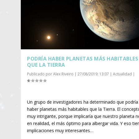
PODRÍA HABER PLANETAS MÁS HABITABLES
QUE LA TIERRA
Publicado por
Alex Riveiro
|
27/08/2019; 13:07
|
Actualidad
|
Un grupo de investigadores ha determinado que podría
haber planetas más habitables que la Tierra. El concept
muy intrigante, porque implicaría que nuestro planeta n
en realidad, el más óptimo para albergar vida. Y eso tie
implicaciones muy interesantes…