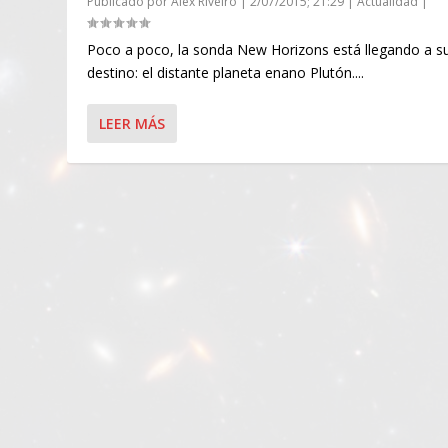
Publicado por
Alex Riveiro
|
2/07/2015; 21:29
|
Actualidad
|
Poco a poco, la sonda New Horizons está llegando a s
destino: el distante planeta enano Plutón....
LEER MÁS