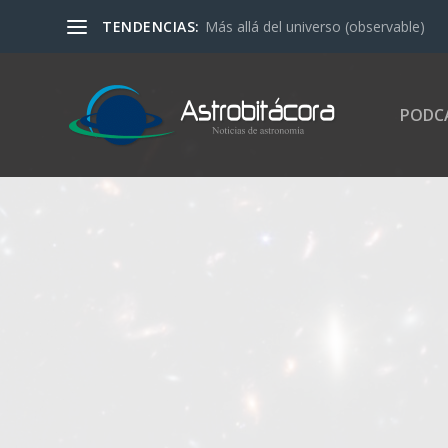
TENDENCIAS:
Más allá del universo (observable)
PODC