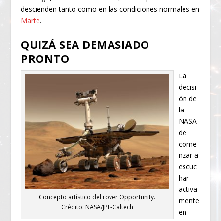
descienden tanto como en las condiciones normales en
Marte
.
QUIZÁ SEA DEMASIADO
PRONTO
La
decisi
ón de
la
NASA
de
come
nzar a
escuc
har
activa
Concepto artístico del rover Opportunity.
mente
Crédito: NASA/JPL-Caltech
en