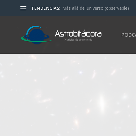
TENDENCIAS:
Más allá del universo (observable)
PODC