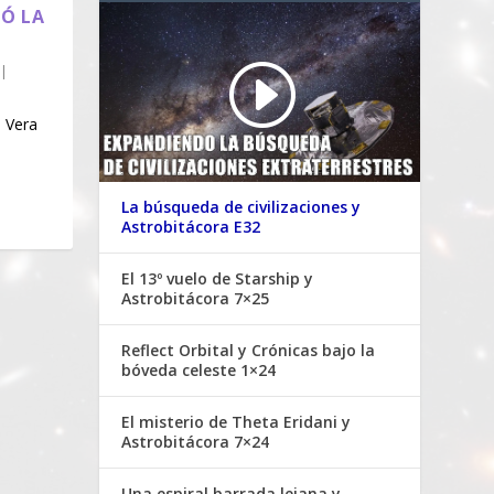
IÓ LA
|
e Vera
La búsqueda de civilizaciones y
Astrobitácora E32
El 13º vuelo de Starship y
Astrobitácora 7×25
Reflect Orbital y Crónicas bajo la
bóveda celeste 1×24
El misterio de Theta Eridani y
Astrobitácora 7×24
Una espiral barrada lejana y