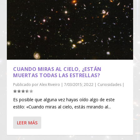
CUANDO MIRAS AL CIELO, ¿ESTÁN
MUERTAS TODAS LAS ESTRELLAS?
Publicado por
Alex Riveiro
|
7/03/2015; 20:22
|
Curiosidades
|
Es posible que alguna vez hayas oído algo de este
estilo: «Cuando miras al cielo, estás mirando al...
LEER MÁS