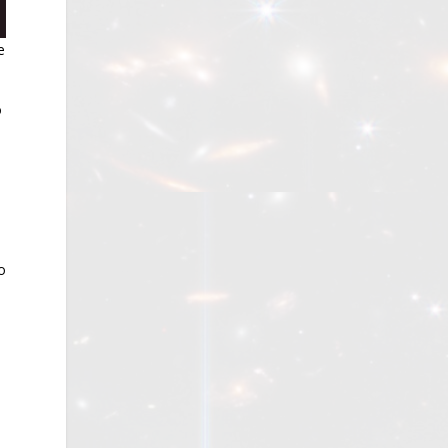
e
o
o