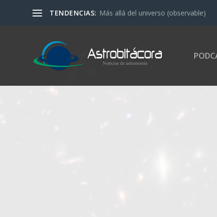
TENDENCIAS:
Más allá del universo (observable)
PODC