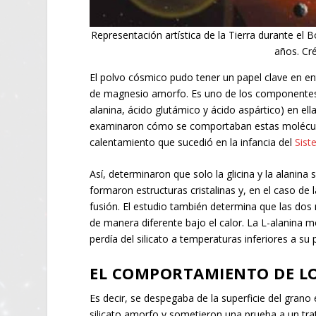
Representación artística de la Tierra durante el
años. Cr
El polvo cósmico pudo tener un papel clave en ent
de magnesio amorfo. Es uno de los componentes p
alanina, ácido glutámico y ácido aspártico) en ell
examinaron cómo se comportaban estas moléculas 
calentamiento que sucedió en la infancia del
Sist
Así, determinaron que solo la glicina y la alanina 
formaron estructuras cristalinas y, en el caso d
fusión. El estudio también determina que las dos
de manera diferente bajo el calor. La L-alanina m
perdía del silicato a temperaturas inferiores a s
EL COMPORTAMIENTO DE L
Es decir, se despegaba de la superficie del gran
silicato amorfo y sometieron una prueba a un tra