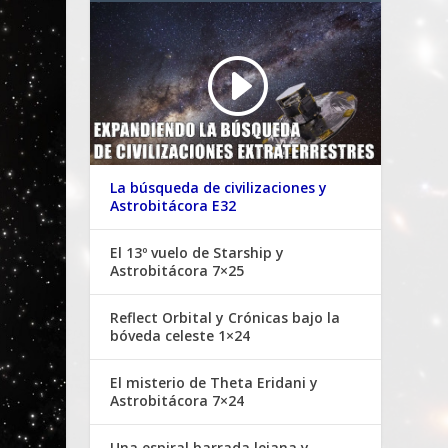
La búsqueda de civilizaciones y
Astrobitácora E32
El 13º vuelo de Starship y
Astrobitácora 7×25
Reflect Orbital y Crónicas bajo la
bóveda celeste 1×24
El misterio de Theta Eridani y
Astrobitácora 7×24
Una espiral barrada lejana y