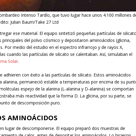
 Bombardeo Intenso Tardío, que tuvo lugar hace unos 4.100 millones d
édito: Julian Baum/Take 27 Ltd
regar ese material. El equipo sintetizó pequeñas partículas de silicat
rincipales del polvo cósmico y depositaron aminoácidos (glicina,
as. Por medio del estudio en el espectro infrarrojo y de rayos X,
cuando las partículas de silicato se calentaban. Así, simulaban el
ema Solar
.
se adhieren con éxito a las partículas de silicato. Estos aminoácidos
e la alanina, permaneció estable a temperaturas por encima de su punt
 moléculas espejo de la alanina (L-alanina y D-alanina) se comportan
ostraba más reactividad que la forma D. La glicina, por su parte, se
u punto de descomposición puro.
OS AMINOÁCIDOS
o en lugar de descomponerse. El equipo preparó dos muestras de
tamiento de calor, antes de depositar los aminoácidos. Lo hicieron